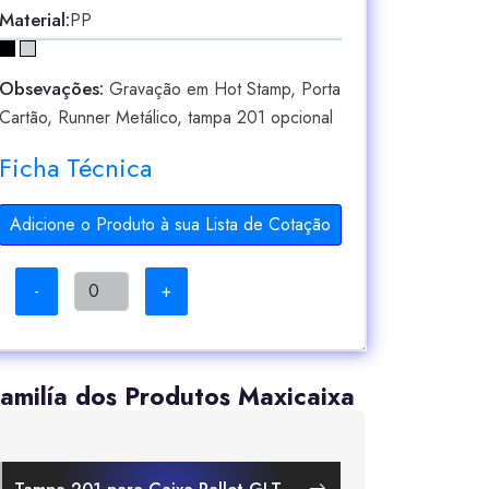
Material:
PP
Obsevações:
Gravação em Hot Stamp, Porta
Cartão, Runner Metálico, tampa 201 opcional
Ficha Técnica
Adicione o Produto à sua Lista de Cotação
-
+
amilía dos Produtos Maxicaixa