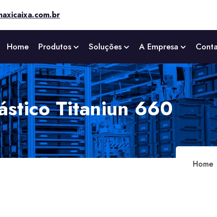
axicaixa.com.br
Home
Produtos
Soluções
A Empresa
Cont
lástico Titaniun 660
Home