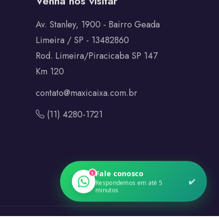
Venha nos visitar
Av. Stanley, 1900 - Bairro Geada
Limeira / SP - 13482860
Rod. Limeira/Piracicaba SP 147
Km 120
contato@maxicaixa.com.br
(11) 4280-1721
Fale conosco
1
✔️
Respondemos em até 5
minutos