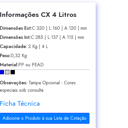
Informações CX 4 Litros
Dimensões Ext:
C:320 | L:160 | A:120 | mm
Dimensões Int:
C:285 | L:137 | A:115 | mm
Capacidade:
2 Kg | 4 L
Peso:
0,32 Kg
Material:
PP ou PEAD
Obsevações:
Tampa Opcional - Cores
especiais sob consulta
Ficha Técnica
Adicione o Produto à sua Lista de Cotação